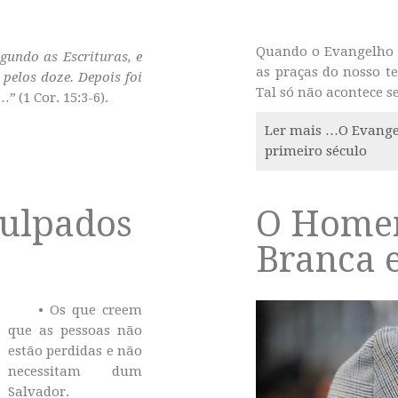
Quando o Evangelho d
undo as Escrituras, e
as praças do nosso t
 pelos doze. Depois foi
Tal só não acontece s
s…”
(1 Cor. 15:3-6).
Ler mais …O Evangel
primeiro século
culpados
O Home
Branca 
• Os que creem
que as pessoas não
estão perdidas e não
necessitam dum
Salvador.