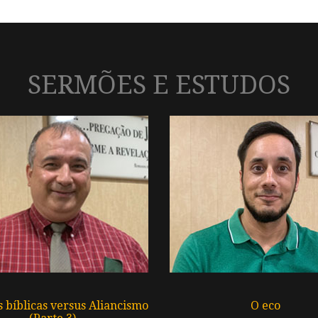
SERMÕES E ESTUDOS
s bíblicas versus Aliancismo
O eco