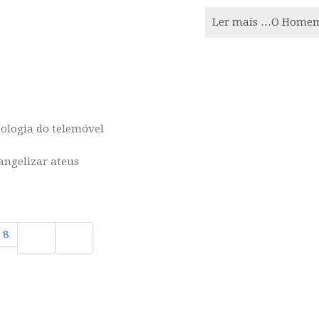
Ler mais …O Homem 
ologia do telemóvel
angelizar ateus
8