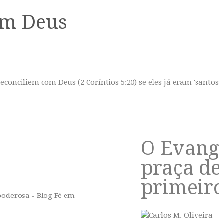
om Deus
ciliem com Deus (2 Coríntios 5:20) se eles já eram 'santos' ju
O Evang
praça d
primeir