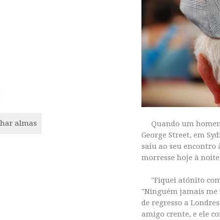
nhar almas
Quando um homem d
George Street, em Sy
saiu ao seu encontro 
morresse hoje à noite,
"Fiquei atónito com 
"Ninguém jamais me f
de regresso a Londres
amigo crente, e ele c