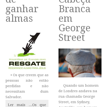
ganhar
Branca
almas
em
George
Street
• Os que creem que as
pessoas não estão
Quando um homem
perdidas e não
de Londres andava na
necessitam dum
rua chamada George
Salvador.
Street, em Sydney,
Ler mais …Os que