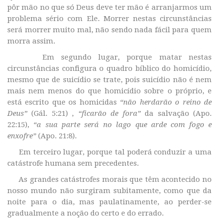
pôr mão no que só Deus deve ter mão é arranjarmos um
problema sério com Ele. Morrer nestas circunstâncias
será morrer muito mal, não sendo nada fácil para quem
morra assim.
Em segundo lugar, porque matar nestas
circunstâncias configura o quadro bíblico do homicídio,
mesmo que de suicídio se trate, pois suicídio não é nem
mais nem menos do que homicídio sobre o próprio, e
está escrito que os homicidas
“não herdarão o reino de
Deus”
(Gál. 5:21) ,
“ficarão de fora”
da salvação (Apo.
22:15),
“a sua parte será no lago que arde com fogo e
enxofre”
(Apo. 21:8).
Em terceiro lugar, porque tal poderá conduzir a uma
catástrofe humana sem precedentes.
As grandes catástrofes morais que têm acontecido no
nosso mundo não surgiram subitamente, como que da
noite para o dia, mas paulatinamente, ao perder-se
gradualmente a noção do certo e do errado.