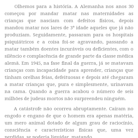
Olhemos para a história. A Alemanha nos anos 30
começou por mandar matar nas maternidades as
crianças que nasciam com defeitos físicos, depois
mandou matar nos lares de 3ª idade aqueles que já não
produziam. Seguidamente, passaram para os hospitais
psiquiátricos e a coisa foi-se agravando, passando a
matar também doentes incuráveis ou deficientes, com o
silêncio e complacência de grande parte da classe médica
alemã. Em 1945, na fase final da guerra, já se matavam
crianças com incapacidade para aprender, crianças que
tinham orelhas feias, defeituosas e depois até chegaram
a matar crianças que, pura e simplesmente, urinavam
na cama. Quando a guerra acabou o número de seis
milhões de judeus mortos não surpreendeu ninguém.
A catástrofe não ocorreu abruptamente. Caíram no
engodo e engano de que o homem era apenas matéria,
um mero animal dotado de algum grau de raciocínio,
consciência e características físicas que, uma vez
perdidas, se poderia liquidar, matando.