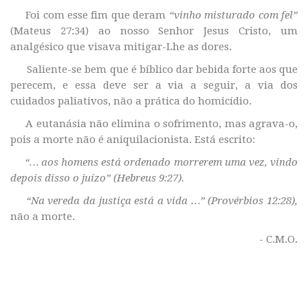
Foi com esse fim que deram
“vinho misturado com fel”
(Mateus 27:34) ao nosso Senhor Jesus Cristo, um
analgésico que visava mitigar-Lhe as dores.
Saliente-se bem que é bíblico dar bebida forte aos que
perecem, e essa deve ser a via a seguir, a via dos
cuidados paliativos, não a prática do homicídio.
A eutanásia não elimina o sofrimento, mas agrava-o,
pois a morte não é aniquilacionista. Está escrito:
“… aos homens está ordenado morrerem uma vez, vindo
depois disso o juízo” (Hebreus 9:27).
“Na vereda da justiça está a vida …” (Provérbios 12:28),
não a morte.
- C.M.O.